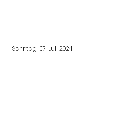
erni-pictures
Obersteinbacher Kärwa
Sonntag, 07. Juli 2024